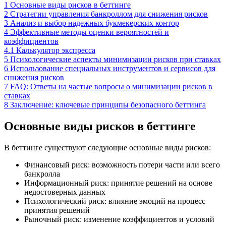
1
Основные виды рисков в беттинге
2
Стратегии управления банкроллом для снижения рисков
3
Анализ и выбор надежных букмекерских контор
4
Эффективные методы оценки вероятностей и
коэффициентов
4.1
Калькулятор экспресса
5
Психологические аспекты минимизации рисков при ставках
6
Использование специальных инструментов и сервисов для
снижения рисков
7
FAQ: Ответы на частые вопросы о минимизации рисков в
ставках
8
Заключение: ключевые принципы безопасного беттинга
Основные виды рисков в беттинге
В беттинге существуют следующие основные виды рисков:
Финансовый риск: возможность потери части или всего
банкролла
Информационный риск: принятие решений на основе
недостоверных данных
Психологический риск: влияние эмоций на процесс
принятия решений
Рыночный риск: изменение коэффициентов и условий