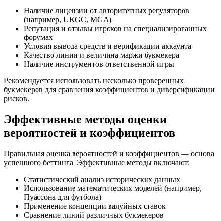
Наличие лицензии от авторитетных регуляторов
(например, UKGC, MGA)
Репутация и отзывы игроков на специализированных
форумах
Условия вывода средств и верификации аккаунта
Качество линии и величина маржи букмекера
Наличие инструментов ответственной игры
Рекомендуется использовать несколько проверенных
букмекеров для сравнения коэффициентов и диверсификации
рисков.
Эффективные методы оценки
вероятностей и коэффициентов
Правильная оценка вероятностей и коэффициентов — основа
успешного беттинга. Эффективные методы включают:
Статистический анализ исторических данных
Использование математических моделей (например,
Пуассона для футбола)
Применение концепции валуйных ставок
Сравнение линий различных букмекеров