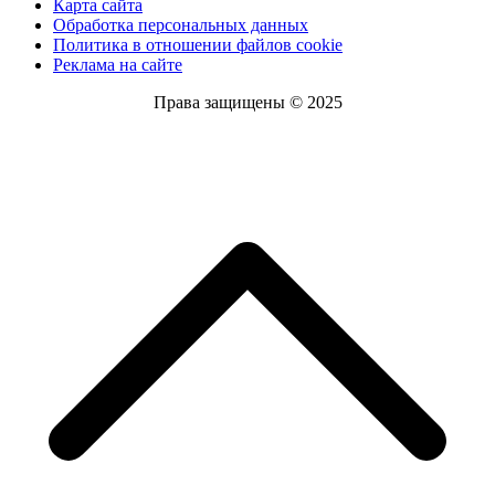
Карта сайта
Обработка персональных данных
Политика в отношении файлов cookie
Реклама на сайте
Права защищены © 2025